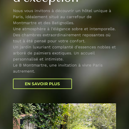
Nous vous invitons à découvrir un hôtel unique à
Paris, idéalement situé au carrefour de
Montmartre et des Batignolles.
Une atmosphère à l’élégance sobre et intemporelle.
Des chambres extraordinairement reposantes où
tout à été pensé pour votre confort.
Un jardin luxuriant complanté d’essences nobles et
arboré de palmiers exotiques. Un accueil
personnalisé et intimiste.
Le B Montmartre, une invitation à vivre Paris
autrement.
EN SAVOIR PLUS