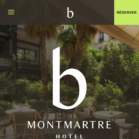
RÉSERVER
Fermer
Date D'arrivée
Date de départ
Avez vous un code promo ?
Valider
Je ne dispose pas de code promo
Choisir vos dates :
AOÛT
2026