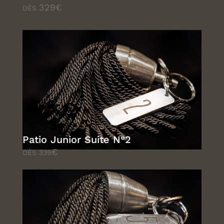
329€
DÈS
Patio Junior Suite N°2
€
DÈS 339