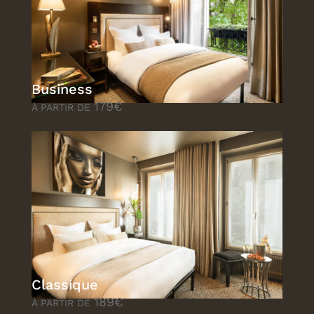
choisier d'autre dates
continuer
Business
179€
À PARTIR DE
Classique
189€
À PARTIR DE